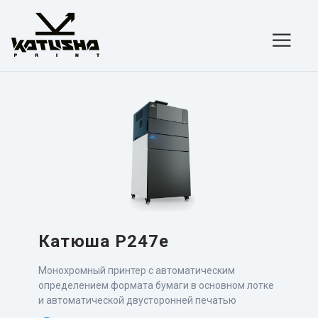
Skip
to
content
Катюша P247e
Монохромный принтер с автоматическим
определением формата бумаги в основном лотке
и автоматической двусторонней печатью