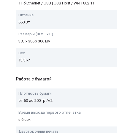
1 Гб Ethernet / USB | USB Host / Wi-Fi 802.11
Питание
650 Вт
Размеры (Ш х Г х В)
383 х 386 х 306 мм
Вес
13,3 кг
Работа с бумагой
Плотность бумаги
от 60 до 200 гр./м2
Время выхода первого отпечатка
≤ 6 сек
Двусторонняя печать