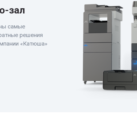
о-зал
ны самые
ратные решения
омпании «Катюша»