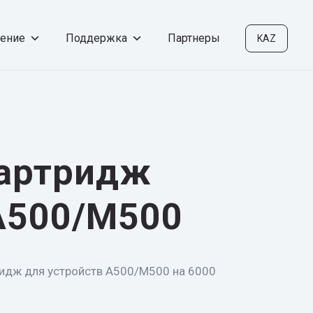
чение
Поддержка
Партнеры
KAZ
картридж
А500/М500
идж для устройств А500/М500 на 6000