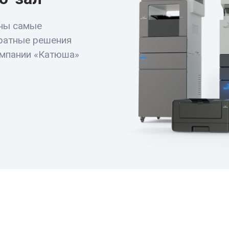
ны самые
ратные решения
омпании «Катюша»