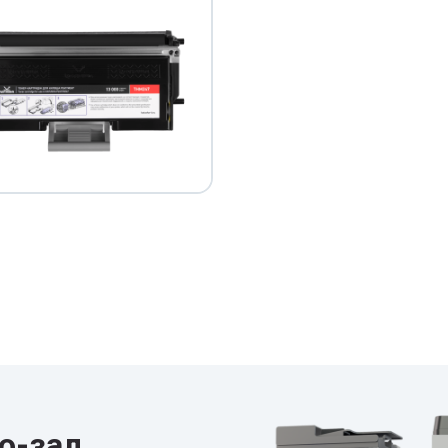
о-зал