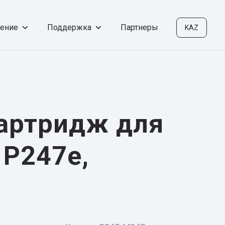
чение
Поддержка
Партнеры
KAZ
артридж для
Р247e,