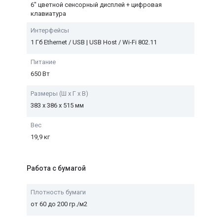
6" цветной сенсорный дисплей + цифровая
клавиатура
Интерфейсы
1 Гб Ethernet / USB | USB Host / Wi-Fi 802.11
Питание
650 Вт
Размеры (Ш х Г х В)
383 х 386 х 515 мм
Вес
19,9 кг
Работа с бумагой
Плотность бумаги
от 60 до 200 гр./м2