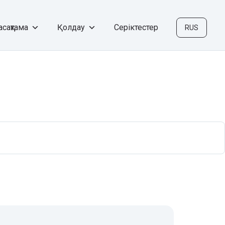
сақтама
Қолдау
Серіктестер
RUS