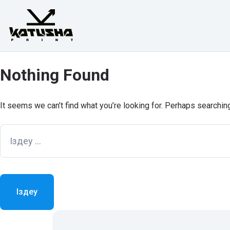
Skip
to
content
Nothing Found
It seems we can’t find what you’re looking for. Perhaps searchin
Іздеу: