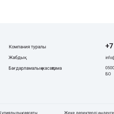
+7
Компания туралы
Жабдық
info
Бағдарламалық жасақтама
0500
БО
Құпиялылық саясаты
Жеке деректерді өңдеуге 