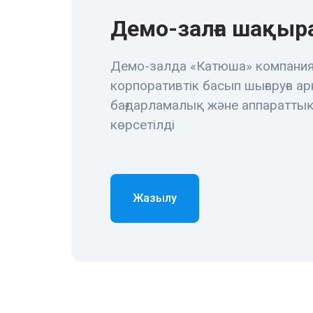
Демо-залға шақы
Демо-залда «Катюша» компани
корпоративтік басып шығаруға ар
бағдарламалық және аппаратты
көрсетілді
Жазылу