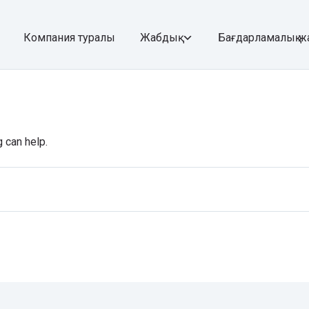
Компания туралы
Жабдық
Бағдарламалық жа
g can help.