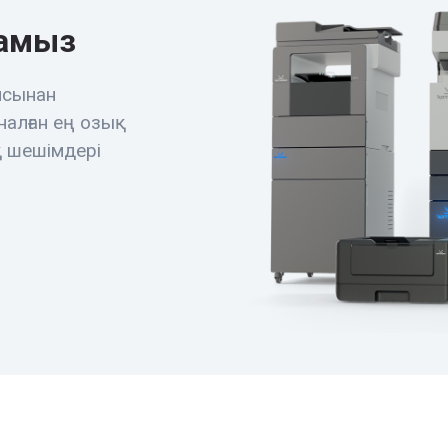
рамыз
ясынан
налған ең озық
қ шешімдері